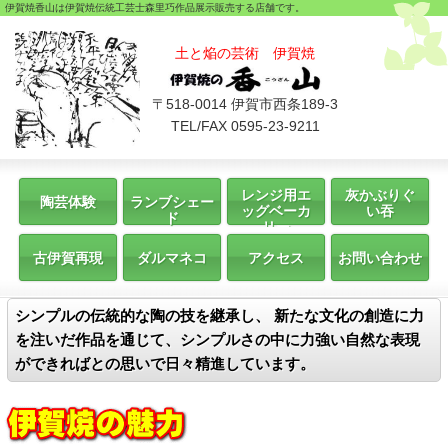
伊賀焼香山は伊賀焼伝統工芸士森里巧作品展示販売する店舗です。
土と焔の芸術 伊賀焼
〒518-0014 伊賀市西条189-3
TEL/FAX 0595-23-9211
レンジ用エ
灰かぶりぐ
陶芸体験
ランブシェー
ッグベーカ
い吞
ド
リー
古伊賀再現
ダルマネコ
アクセス
お問い合わせ
シンプルの伝統的な陶の技を継承し、 新たな文化の創造に力
を注いだ作品を通じて、シンプルさの中に力強い自然な表現
ができればとの思いで日々精進しています。