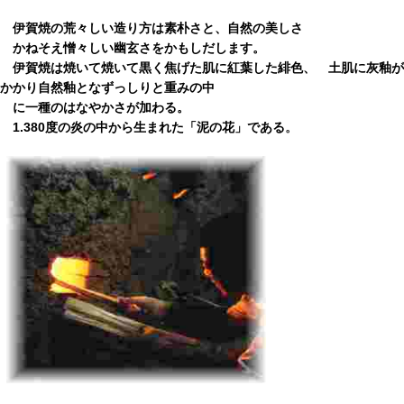
伊賀焼の荒々しい造り方は素朴さと、自然の美しさ
かねそえ憎々しい
幽玄
さをかもしだします。
伊賀焼は焼いて焼いて黒く焦げた肌に紅葉した緋色、 土肌に灰釉が
かかり自然釉となずっしりと重みの中
に一種のはなやかさが加わる。
1.380度の炎の中から生まれた「泥の花」である
。