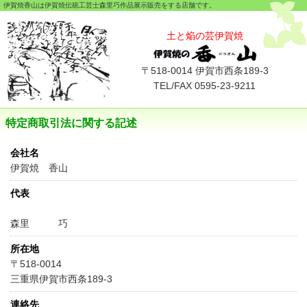
伊賀焼香山は伊賀焼伝統工芸士森里巧作品展示販売をする店舗です。
本文へスキップ
土と焔の芸伊賀焼
〒518-0014 伊賀市西条189-3
TEL/FAX 0595-23-9211
特定商取引法に関する記述
会社名
伊賀焼 香山
代表
森里 巧
所在地
〒518-0014
三重県伊賀市西条189-3
連絡先