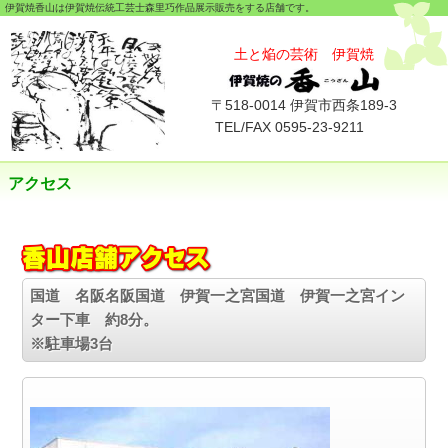
伊賀焼香山は伊賀焼伝統工芸士森里巧作品展示販売をする店舗です。
本文へスキップ
土と焔の芸術 伊賀焼
〒518-0014 伊賀市西条189-3
TEL/FAX 0595-23-9211
アクセス
国道 名阪名阪国道 伊賀一之宮国道 伊賀一之宮イン
ター下車 約8分。
※駐車場3台